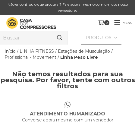
Não encontrou o que procura ? Fale agora mesmo com um dos nosso
vendedores
MENU
0
PRODUTOS
Início
/
LINHA FITNESS
/
Estações de Musculação
/
Profissional - Movement
/
Linha Peso Livre
Não temos resultados para sua
pesquisa. Por favor, tente com outros
filtros
ATENDIMENTO HUMANIZADO
Converse agora mesmo com um vendedor